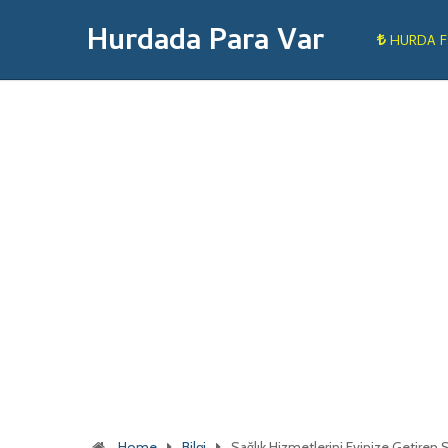
Hurdada Para Var
HURDA F
Home
Bilgi
Sağlık Hizmetlerini Evinize Getiren