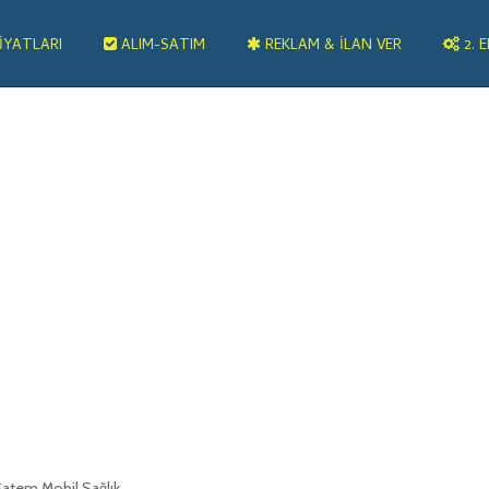
IYATLARI
ALIM-SATIM
REKLAM & İLAN VER
2. E
 Satem Mobil Sağlık