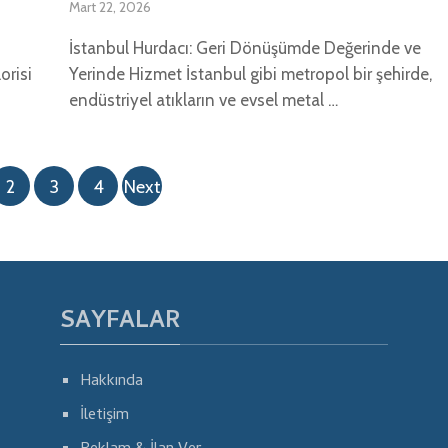
Mart 22, 2026
İstanbul Hurdacı: Geri Dönüşümde Değerinde ve
orisi
Yerinde Hizmet İstanbul gibi metropol bir şehirde,
endüstriyel atıkların ve evsel metal …
2
3
4
Next
SAYFALAR
Hakkında
İletişim