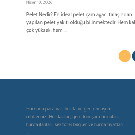
Nisan 18, 2026
Pelet Nedir? En ideal pelet çam ağacı talaşından
yapılan pelet yakıtı olduğu bilinmektedir. Hem kal
çok yüksek, hem …
Yazı
1
sayfalaması
Hurdada para var, hurda ve geri dönüşüm
rehberiniz. Hurdacılar, geri dönüşüm firmaları,
hurda ilanları, sektörel bilgiler ve hurda fiyatları
…