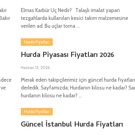
kır
Elmas Karbür Uç Nedir? Talaşlı imalat yapan
Bakır
tezgahlarda kullanılan kesici takım malzemesine
verilen ad. Bu uçlar torna …
Hurda Fiyatları
Hurda Piyasası Fiyatları 2026
Haziran 13, 2026
sadece
Merak eden takipçilerimiz için güncel hurda fiyatları
 ve
derledik. Sayfamızda; Hurdanın kilosu ne kadar? Sar
hurdanın kilosu ne kadar? …
Hurda Fiyatları
Güncel İstanbul Hurda Fiyatları