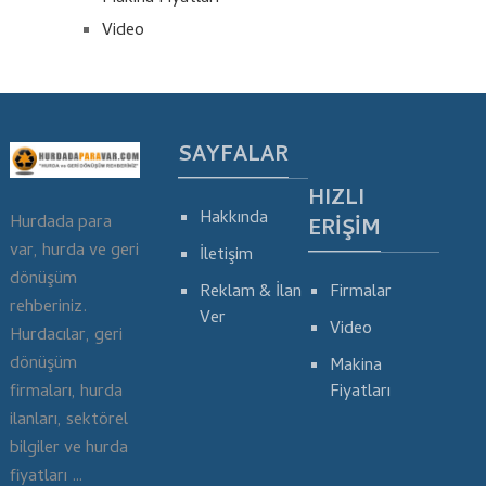
Video
SAYFALAR
HIZLI
Hakkında
Hurdada para
ERIŞIM
var, hurda ve geri
İletişim
dönüşüm
Reklam & İlan
Firmalar
rehberiniz.
Ver
Video
Hurdacılar, geri
dönüşüm
Makina
Fiyatları
firmaları, hurda
ilanları, sektörel
bilgiler ve hurda
fiyatları …