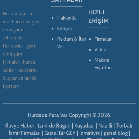
SAYFALAR
HIZLI
Hurdada para
Hakkında
ERIŞIM
var, hurda ve geri
İletişim
dönüşüm
rehberiniz.
Reklam & İlan
Firmalar
Hurdacılar, geri
Ver
Video
dönüşüm
Makina
firmaları, hurda
Fiyatları
ilanları, sektörel
bilgiler ve hurda
fiyatları …
Hurdada Para Var
Copyright © 2026.
Klavye Haber
|
İzmirde Bugün
|
Kuşadası
|
Nazilli
|
Torbalı
|
İzmir Firmaları
|
Güzel Bir Gün
|
İzmirliyiz
|
genel blog
|