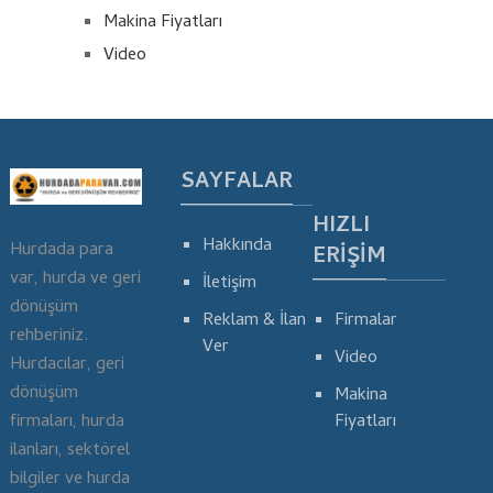
Makina Fiyatları
Video
SAYFALAR
HIZLI
Hakkında
Hurdada para
ERIŞIM
var, hurda ve geri
İletişim
dönüşüm
Reklam & İlan
Firmalar
rehberiniz.
Ver
Video
Hurdacılar, geri
dönüşüm
Makina
Fiyatları
firmaları, hurda
ilanları, sektörel
bilgiler ve hurda