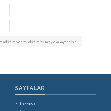
a adresim ve site adresim bu tarayıcıya kaydedilsin.
SAYFALAR
Hakkında