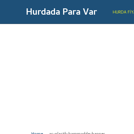
Hurdada Para Var
HURDA FIY
Home
as-plastik-hammadde-banner