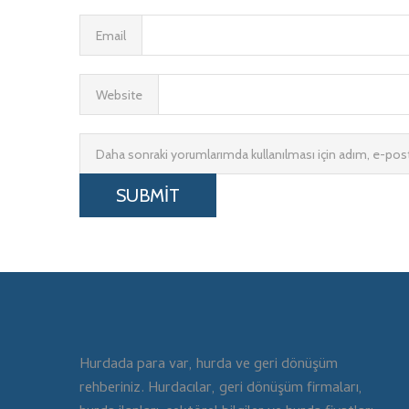
Email
Website
Daha sonraki yorumlarımda kullanılması için adım, e-post
Hurdada para var, hurda ve geri dönüşüm
rehberiniz. Hurdacılar, geri dönüşüm firmaları,