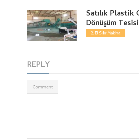
Satılık Plastik 
Dönüşüm Tesisi
2. El Sıfır Makina
REPLY
Comment