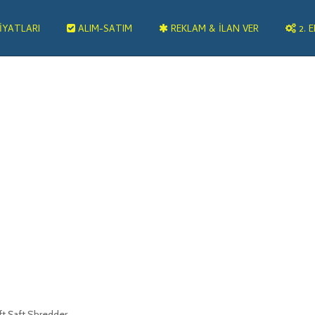
IYATLARI
ALIM-SATIM
REKLAM & İLAN VER
2. E
ift Şaft Shredder