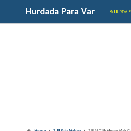
Hurdada Para Var
HURDA F
Home
2. El Sıfır Makina
2.El 150’lik Alman Malı Ç