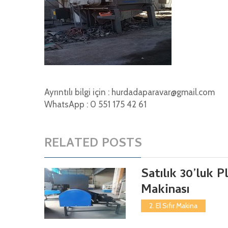
Ayrıntılı bilgi için : hurdadaparavar@gmail.com
WhatsApp : 0 551 175 42 61
RELATED POSTS
Satılık 30’luk P
Makinası
2. El Sıfır Makina