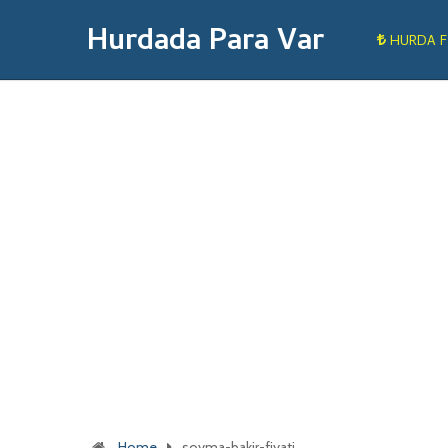
Hurdada Para Var
HURDA F
Home
soyma-bakir-fiyati