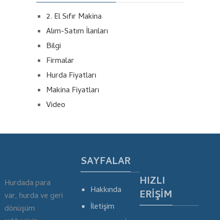
2. El Sıfır Makina
Alım-Satım İlanları
Bilgi
Firmalar
Hurda Fiyatları
Makina Fiyatları
Video
SAYFALAR
HIZLI
Hurdada para
Hakkında
ERIŞIM
var, hurda ve geri
İletişim
dönüşüm