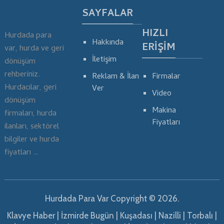
SAYFALAR
HIZLI
Hurdada para
Hakkında
ERIŞIM
var, hurda ve geri
İletişim
dönüşüm
rehberiniz.
Reklam & İlan
Firmalar
Hurdacılar, geri
Ver
Video
dönüşüm
Makina
firmaları, hurda
Fiyatları
ilanları, sektörel
bilgiler ve hurda
fiyatları …
Hurdada Para Var
Copyright © 2026.
Klavye Haber
|
İzmirde Bugün
|
Kuşadası
|
Nazilli
|
Torbalı
|