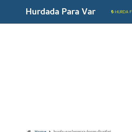
Hurdada Para Var
HURDA F
Home
hurda-paslanmaz-krom-fiyatlari