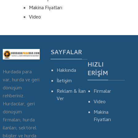
Makina Fiyatları
Video
SAYFALAR
HIZLI
Hakkında
Hurdada para
ERIŞIM
var, hurda ve geri
İletişim
dönüşüm
Reklam & İlan
Firmalar
rehberiniz.
Ver
Video
Hurdacılar, geri
dönüşüm
Makina
Fiyatları
firmaları, hurda
ilanları, sektörel
bilgiler ve hurda