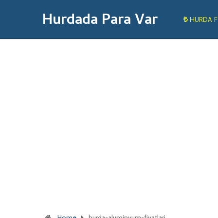
Hurdada Para Var
HURDA F
Home
hurda-aluminyum-fiyatlari