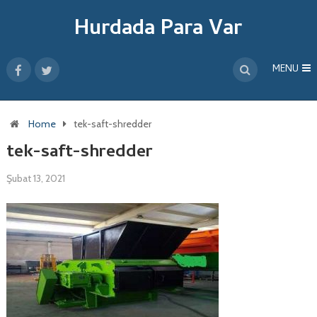
Hurdada Para Var
MENU
Home
tek-saft-shredder
tek-saft-shredder
Şubat 13, 2021